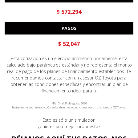
$ 572,294
PAGOS
$ 52,047
Esta cotización es un ejercicio aritmético únicamente, está
calculado bajo parámetros estándar y no representa el monto
real de pago de los planes de financiamiento establecidos. Te
recomendamos contactar con un asesor OZ Toyota para
obtener las condiciones específicas y encontrar un plan de
financiamiento ideal para ti.
*Del 01 al 31 de agosto 2026
Imágenes de uso ilustrativo. Consulta términos y condiciones con un distribuidor OZ Toyota.
Esto es sólo un simulador,
¿quieres una mejor propuesta?