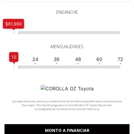
ENGANCHE
$61,960
MENSUALIDADES
12
12
24
36
48
60
72
Las especificaciones, precios y características de los vehículos pueden variar sin previo aviso.
Para mayor información pregunta en tu distribuidor OZ Toyota más cercano.
Las fotografías de los vehículos son solo de referencia.
MONTO A FINANCIAR