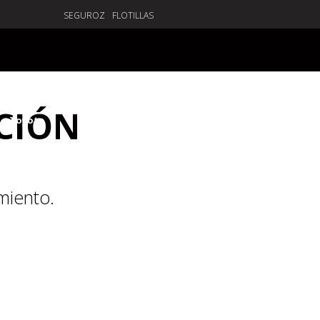
SEGUROZ
FLOTILLAS
NUEVA AGENCIA
POSTVENTA
VISITANOS
CIÓN
miento.