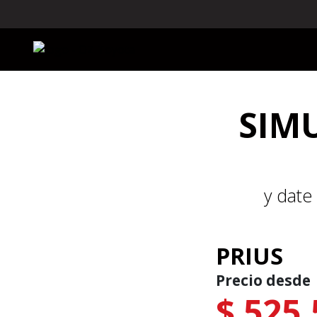
VEHÍCULOS
COTIZA AQUÍ
CITA D
SIM
y date
PRIUS
Precio desde
$ 525,