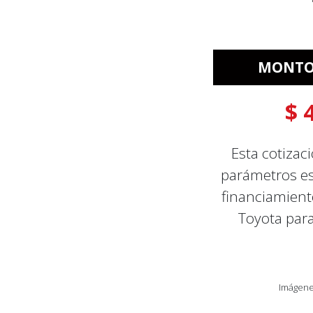
MONTO 
$ 
Esta cotizac
parámetros es
financiamient
Toyota para
Imágenes