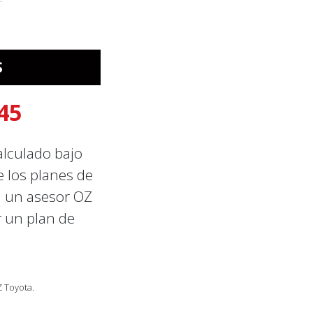
S
45
alculado bajo
 los planes de
n un asesor OZ
r un plan de
Z Toyota.