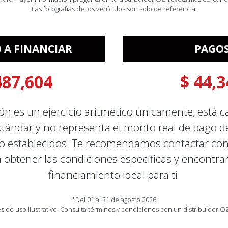
Las fotografías de los vehículos son solo de referencia.
A FINANCIAR
PAGO
487,604
$ 44,3
ión es un ejercicio aritmético únicamente, está c
tándar y no representa el monto real de pago de
o establecidos. Te recomendamos contactar co
 obtener las condiciones específicas y encontra
financiamiento ideal para ti.
*Del 01 al 31 de agosto 2026
 de uso ilustrativo. Consulta términos y condiciones con un distribuidor O