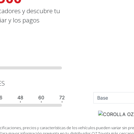
icadores y descubre tu
ar y los pagos
ES
6
48
60
72
ificaciones, precios y características de los vehículos pueden variar sin pre
Para mayor información pregunta en tu distribuidor OZ Toyota más cercano