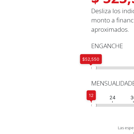
Desliza los ind
monto a financi
aproximados.
ENGANCHE
$52,550
MENSUALIDAD
12
12
24
3
Las espec